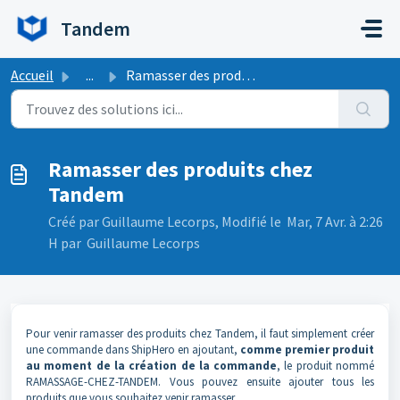
Passer au contenu principal
Tandem
Accueil
...
Ramasser des produits chez Tandem
Ramasser des produits chez
Tandem
Créé par Guillaume Lecorps, Modifié le Mar, 7 Avr. à 2:26
H par Guillaume Lecorps
Pour venir ramasser des produits chez Tandem, il faut simplement créer
une commande dans ShipHero en ajoutant,
comme premier produit
au moment de la création de la commande
, le produit nommé
RAMASSAGE-CHEZ-TANDEM. Vous pouvez ensuite ajouter tous les
produits que vous souhaitez venir ramasser.